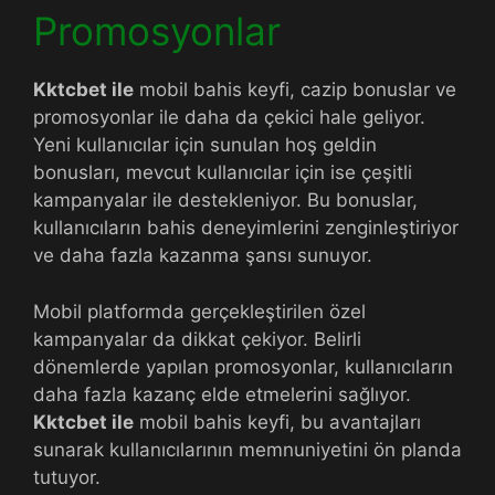
Promosyonlar
Kktcbet ile
mobil bahis keyfi, cazip bonuslar ve
promosyonlar ile daha da çekici hale geliyor.
Yeni kullanıcılar için sunulan hoş geldin
bonusları, mevcut kullanıcılar için ise çeşitli
kampanyalar ile destekleniyor. Bu bonuslar,
kullanıcıların bahis deneyimlerini zenginleştiriyor
ve daha fazla kazanma şansı sunuyor.
Mobil platformda gerçekleştirilen özel
kampanyalar da dikkat çekiyor. Belirli
dönemlerde yapılan promosyonlar, kullanıcıların
daha fazla kazanç elde etmelerini sağlıyor.
Kktcbet ile
mobil bahis keyfi, bu avantajları
sunarak kullanıcılarının memnuniyetini ön planda
tutuyor.