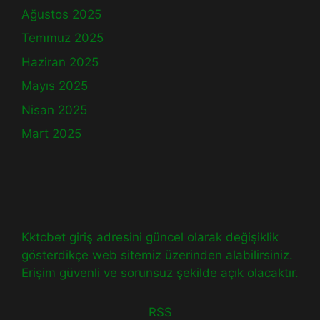
Ağustos 2025
Temmuz 2025
Haziran 2025
Mayıs 2025
Nisan 2025
Mart 2025
Kktcbet giriş
adresini güncel olarak değişiklik
gösterdikçe web sitemiz üzerinden alabilirsiniz.
Erişim güvenli ve sorunsuz şekilde açık olacaktır.
RSS