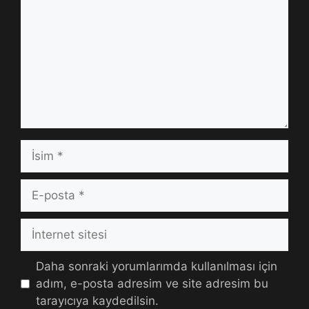
İsim
E-
posta
İnternet
sitesi
Daha sonraki yorumlarımda kullanılması için
adım, e-posta adresim ve site adresim bu
tarayıcıya kaydedilsin.