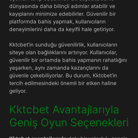
dünyasında daha bilinçli adımlar atabilir ve
kayıplarını minimize edebilirler. Güvenilir bir
platformda bahis yapmak, kullanıcıların
deneyimlerini daha da keyifli hale getiriyor.
Kktcbet’in sunduğu güvenilirlik, kullanıcıların
siteye olan bağlılıklarını artırıyor. Kullanıcılar,
güvenilir bir ortamda bahis yapmanın rahatlığını
yaşarken, aynı zamanda kazançlarını da
güvenle çekebiliyorlar. Bu durum, Kktcbet’in
tercih edilmesindeki önemli bir etken haline
geliyor.
Kktcbet Avantajlarıyla
Geniş Oyun Seçenekleri