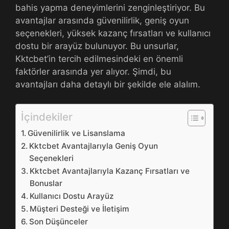
bahis yapma deneyimlerini zenginleştiriyor. Bu
avantajlar arasında güvenilirlik, geniş oyun
seçenekleri, yüksek kazanç fırsatları ve kullanıcı
dostu bir arayüz bulunuyor. Bu unsurlar,
Kktcbet’in tercih edilmesindeki en önemli
faktörler arasında yer alıyor. Şimdi, bu
avantajları daha detaylı bir şekilde ele alalım.
İçindekiler
Güvenilirlik ve Lisanslama
Kktcbet Avantajlarıyla Geniş Oyun
Seçenekleri
Kktcbet Avantajlarıyla Kazanç Fırsatları ve
Bonuslar
Kullanıcı Dostu Arayüz
Müşteri Desteği ve İletişim
Son Düşünceler