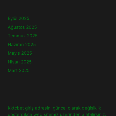
Eylül 2025
Ağustos 2025
Temmuz 2025
Haziran 2025
Mayıs 2025
Nisan 2025
Mart 2025
Kktcbet giriş
adresini güncel olarak değişiklik
gösterdikçe web sitemiz üzerinden alabilirsiniz.