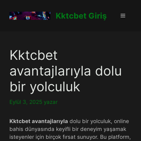
İçeriğe
atla
Kktcbet Giriş
Menü
Kktcbet
avantajlarıyla dolu
bir yolculuk
Eylül 3, 2025
yazar
Kktcbet avantajlarıyla
dolu bir yolculuk, online
bahis dünyasında keyifli bir deneyim yaşamak
isteyenler için birçok fırsat sunuyor. Bu platform,