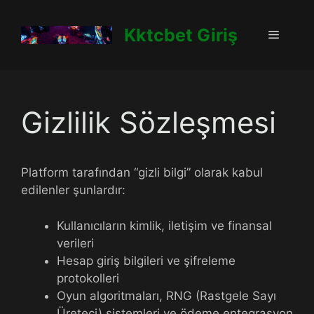
İçeriğe
atla
Kktcbet Giriş
Menü
Gizlilik Sözleşmesi
Platform tarafından “gizli bilgi” olarak kabul
edilenler şunlardır:
Kullanıcıların kimlik, iletişim ve finansal
verileri
Hesap giriş bilgileri ve şifreleme
protokolleri
Oyun algoritmaları, RNG (Rastgele Sayı
Üreteci) sistemleri ve ödeme entegrasyon